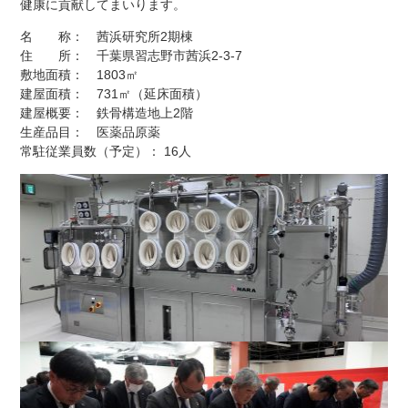
健康に貢献してまいります。
名 称： 茜浜研究所2期棟
住 所： 千葉県習志野市茜浜2-3-7
敷地面積： 1803㎡
建屋面積： 731㎡（延床面積）
建屋概要： 鉄骨構造地上2階
生産品目： 医薬品原薬
常駐従業員数（予定）： 16人