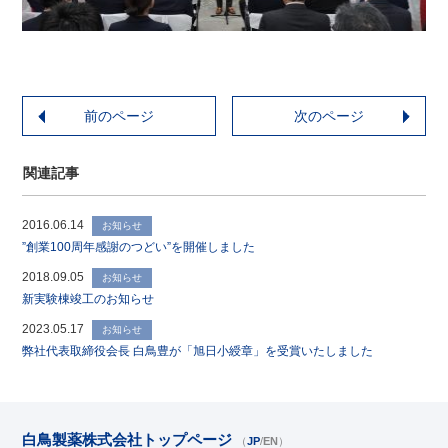
前のページ
次のページ
関連記事
2016.06.14
お知らせ
”創業100周年感謝のつどい”を開催しました
2018.09.05
お知らせ
新実験棟竣工のお知らせ
2023.05.17
お知らせ
弊社代表取締役会長 白鳥豊が「旭日小綬章」を受賞いたしました
白鳥製薬株式会社トップページ
（
JP
/
EN
）